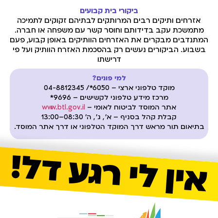
ביקורי בית קבועים
אזרחים ותיקים רבים המרותקים לבתיהם זקוקים לתמיכה
מתמשכת עקב בדידותם וחוסר קשר עם משפחה או חברה
.
המתנדבים מבקרים את האזרחים הוותיקים באופן קבוע
,
פעם
בשבוע
.
הביקורים נעשים רק בהסכמת האזרח הוותיק ועל פי
דרישתו
למי פונים?
מוקד טלפוני ארצי – 6050*/ 04-8812345
מרכז מידע טלפוני לקשישים – 9696*
אתר המוסד לביטוח לאומי –
www.bt l.go v.il
קבלת קהל בסניף – א'
,
ג'
,
ה' 08:30–13:00
בתיאום תור מראש דרך המוקד הטלפוני או דרך אתר המוסד.
אין לי רגע דל!