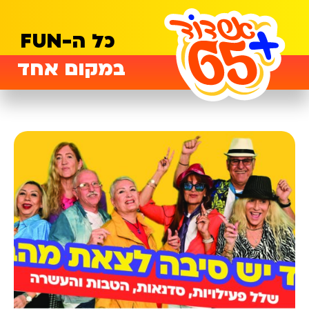
כל ה-FUN
במקום אחד