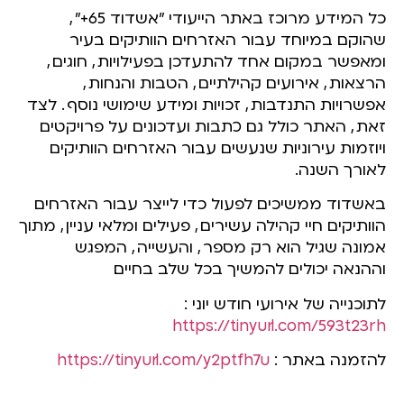
כל המידע מרוכז באתר הייעודי "אשדוד 65+"
,
שהוקם במיוחד עבור האזרחים הוותיקים בעיר
ומאפשר במקום אחד להתעדכן בפעילויות
,
חוגים
,
הרצאות
,
אירועים קהילתיים
,
הטבות והנחות
,
אפשרויות התנדבות
,
זכויות ומידע שימושי נוסף
.
לצד
זאת
,
האתר כולל גם כתבות ועדכונים על פרויקטים
ויוזמות עירוניות שנעשים עבור האזרחים הוותיקים
לאורך השנה.
באשדוד ממשיכים לפעול כדי לייצר עבור האזרחים
הוותיקים חיי קהילה עשירים
,
פעילים ומלאי עניין
,
מתוך
אמונה שגיל הוא רק מספר
,
והעשייה
,
המפגש
וההנאה יכולים להמשיך בכל שלב בחיים.
לתוכנייה של אירועי חודש יוני :
https://tinyurl.com/593t23rh
להזמנה באתר :
https://tinyurl.com/y2ptfh7u