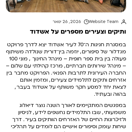
Website Team
2026 , 26 ינואר
ותיקים וצעירים מספרים על אשדוד
במסגרת חגיגות ה־70 לעיר אשדוד יצא לדרך פרויקט
מגדלור של סיפורים
,
יוזמה בין־דורית שנולדה משיתוף
פעולה בין בית ספר חופית – מינהל החינוך
,
מוני 100
– מינהל שירותים חברתיים
,
מרכז קהילתי עם שלום –
החברה העירונית לתרבות הפנאי
.
הפרויקט מחבר בין
אזרחים ותיקים לתלמידים צעירים
,
ומזמין אותם
לצאת יחד למסע חקר משותף על אשדוד בעבר
,
בהווה ובעתיד.
במפגשים המתקיימים לאורך השנה נוצר דיאלוג
משמעותי
,
שבו התלמידים נחשפים לידע
,
לניסיון
ולזיכרונות החיים של האזרחים הוותיקים בעיר
.
דרך
שיחות עומק וסיפורים אישיים הם לומדים על תהליכי