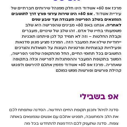
מרכז אפ 60+ אשדוד הינו חלק ממנהל שירותים חברתיים של
עיריית אשדוד
.
אפ 60+ הינו שירות עירוני פורץ דרך לתושבים
הנמצאים בשלב הפרישה מעבודה ועד שבע שנים
לאחריה
.
אנחנו באפ 60+ מבינים שהפרישה היא שלב
משמעותי בחייו של אדם
.
זהו שלב של שינויים
,
מעברים
וקבלת החלטות – וזה לא תמיד קל לכן פיתחנו תוכניות
ייחודיות שילוו את המעבר הזה
.
המרכז מציע מגוון סדנאות
ופעילויות קבוצתיות ופרטניות העונות על השאלות והצרכים
החשובים בכל תחומי החיים
,
החל מהתקופה שלפני הפרישה
,
המשך בתקופת המעבר וההסתגלות לפרישה וכלה בתקופה
שאחריה
.
מרכז אפ 60+ אשדוד מזמין אתכם להירשם ולפגוש
קהילת פורשים ופורשות ממש כמוכם.
אפ בשבילי
סדנה לניהול ותכנון תקופת החיים החדשה
.
הסדנה שתפתח לכם
את הלב והמחשבה
,
תפגיש אתכם עם אנשים שנמצאים באותה
צומת
.
סדנה שתעניק לכם הזדמנות להתחדש בכל מה