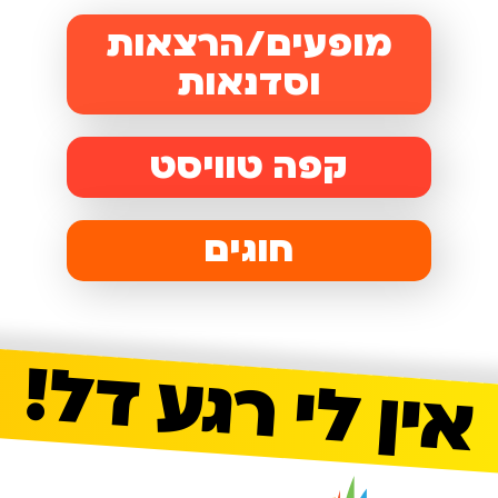
מופעים/הרצאות
וסדנאות
קפה טוויסט
חוגים
אין לי רגע דל!